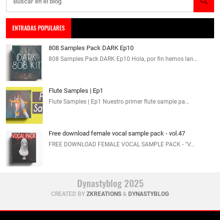
ENTRADAS POPULARES
808 Samples Pack DARK Ep10
808 Samples Pack DARK Ep10 Hola, por fin hemos lan…
Flute Samples | Ep1
Flute Samples | Ep1 Nuestro primer flute sample pa…
Free download female vocal sample pack - vol.47
FREE DOWNLOAD FEMALE VOCAL SAMPLE PACK - "V…
Dynastyblog 2025
CREATED BY
ZKREATIONS
&
DYNASTYBLOG