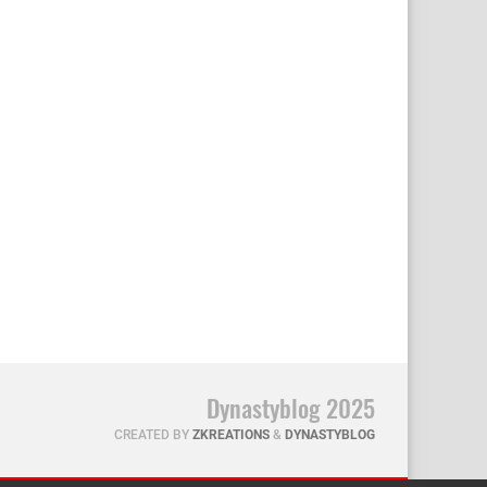
Dynastyblog 2025
CREATED BY
ZKREATIONS
&
DYNASTYBLOG