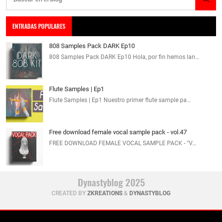
ENTRADAS POPULARES
808 Samples Pack DARK Ep10
808 Samples Pack DARK Ep10 Hola, por fin hemos lan…
Flute Samples | Ep1
Flute Samples | Ep1 Nuestro primer flute sample pa…
Free download female vocal sample pack - vol.47
FREE DOWNLOAD FEMALE VOCAL SAMPLE PACK - "V…
Dynastyblog 2025
CREATED BY
ZKREATIONS
&
DYNASTYBLOG