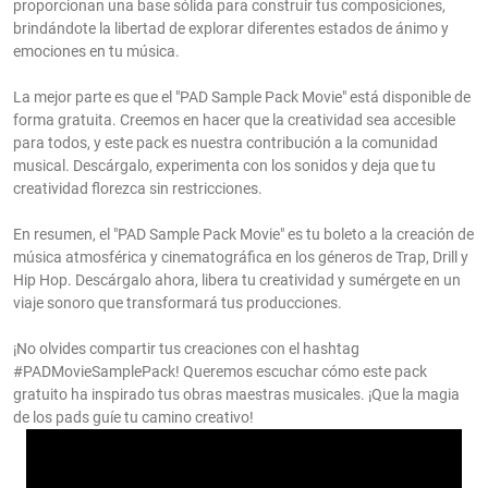
proporcionan una base sólida para construir tus composiciones,
brindándote la libertad de explorar diferentes estados de ánimo y
emociones en tu música.
La mejor parte es que el "PAD Sample Pack Movie" está disponible de
forma gratuita. Creemos en hacer que la creatividad sea accesible
para todos, y este pack es nuestra contribución a la comunidad
musical. Descárgalo, experimenta con los sonidos y deja que tu
creatividad florezca sin restricciones.
En resumen, el "PAD Sample Pack Movie" es tu boleto a la creación de
música atmosférica y cinematográfica en los géneros de Trap, Drill y
Hip Hop. Descárgalo ahora, libera tu creatividad y sumérgete en un
viaje sonoro que transformará tus producciones.
¡No olvides compartir tus creaciones con el hashtag
#PADMovieSamplePack! Queremos escuchar cómo este pack
gratuito ha inspirado tus obras maestras musicales. ¡Que la magia
de los pads guíe tu camino creativo!